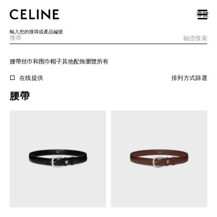
SKIP TO MAIN CONTENT
SKIP TO FOOTER CONTENT
導覽
跳至主導覽
輸入您的搜尋或產品編號
驗證搜索
腰帶
丝巾和围巾
帽子
其他配饰
瀏覽所有
歐洲
在线提供
排列方式
篩選
腰帶
北美洲
亞洲（國家/地區）
中國大陸
澳門特別行政區
香港特別行政區
台灣地區
印尼
馬來西亞