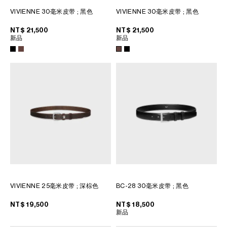
菲律賓
VIVIENNE 30毫米皮带
; 黑色
VIVIENNE 30毫米皮带
; 黑色
南韓
印度
NT$ 21,500
NT$ 21,500
新品
新品
巴基斯坦
新加坡
日本
柬埔寨
泰國
老撾
蒙古
越南
中東
VIVIENNE 25毫米皮带
; 深棕色
BC-28 30毫米皮带
; 黑色
南美洲
NT$ 19,500
NT$ 18,500
新品
非洲