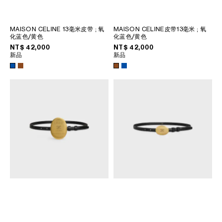
菲律賓
南韓
印度
MAISON CELINE 13毫米皮带
; 氧
MAISON CELINE皮带13毫米
; 氧
化蓝色/黄色
化蓝色/黄色
巴基斯坦
NT$ 42,000
NT$ 42,000
新加坡
新品
新品
日本
柬埔寨
泰國
老撾
蒙古
越南
中東
南美洲
非洲