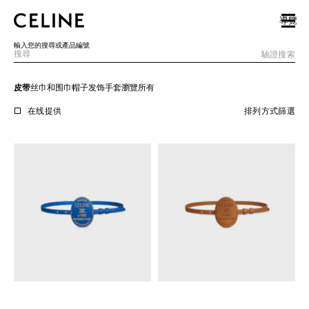
SKIP TO MAIN CONTENT
SKIP TO FOOTER CONTENT
導覽
跳至主導覽
輸入您的搜尋或產品編號
驗證搜索
皮带
丝巾和围巾
帽子
发饰
手套
瀏覽所有
歐洲
在线提供
排列方式
篩選
北美洲
亞洲（國家/地區）
中國大陸
澳門特別行政區
香港特別行政區
台灣地區
印尼
馬來西亞