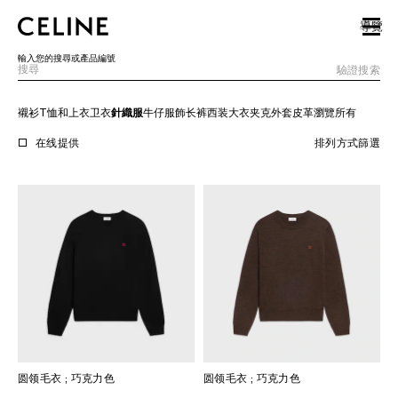
SKIP TO MAIN CONTENT
SKIP TO FOOTER CONTENT
導覽
跳至主導覽
輸入您的搜尋或產品編號
驗證搜索
襯衫
T恤和上衣
卫衣
針織服
牛仔服飾
长裤
西装
大衣
夹克外套
皮革
瀏覽所有
歐洲
在线提供
排列方式
篩選
北美洲
亞洲（國家/地區）
中國大陸
澳門特別行政區
香港特別行政區
台灣地區
印尼
圆领毛衣
; 巧克力色
圆领毛衣
; 巧克力色
馬來西亞