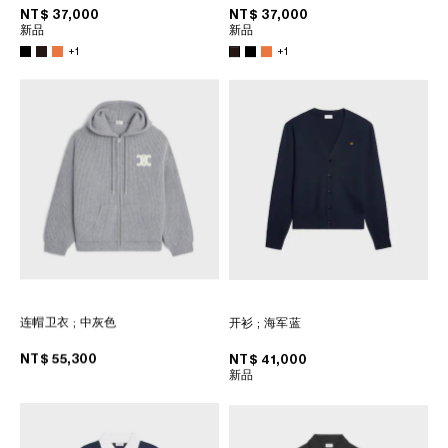
菲律賓
NT$ 37,000
NT$ 37,000
新品
新品
南韓
+1
+1
印度
巴基斯坦
新加坡
日本
柬埔寨
泰國
老撾
蒙古
越南
中東
连帽卫衣
; 中灰色
开衫
; 海军蓝
NT$ 55,300
NT$ 41,000
南美洲
新品
非洲