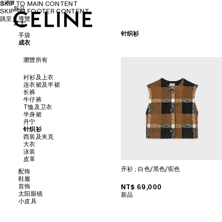
主導覽
SKIP TO MAIN CONTENT
新品
SKIP TO FOOTER CONTENT
跳至主導覽
女士
女士
男士
针织衫
手袋
成衣
瀏覽所有
瀏覽所有
新品
衬衫及上衣
连衣裙及半裙
斜挎包
长裤
肩背包
牛仔裤
PANIER草编包
T恤及卫衣
托特包
半身裙
水桶包
丹宁
晚装包
针织衫
迷你手袋
西装及夹克
配飾
大衣
泳装
SOFT TRIOMPHE
皮革
TRIOMPHE
开衫
; 白色/黑色/驼色
配饰
TRIOMPHE FRAME
鞋履
TRIOMPHE CANVAS標誌印花
首饰
NINO
NT$ 69,000
瀏覽所有
太阳眼镜
LUGGAGE
新品
瀏覽所有
小皮具
TRIO FLAP
瀏覽所有
皮带
瀏覽所有
丝巾和围巾
凉鞋
瀏覽所有
帽子
樂福鞋
耳环