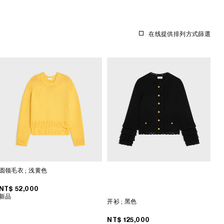
在线提供
排列方式
篩選
圆领毛衣
; 浅黄色
NT$ 52,000
新品
开衫
; 黑色
NT$ 125,000