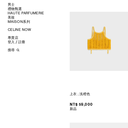
发饰
平底鞋
手镯
新品
男士
手套
运动鞋
项链
钱包
禮物甄選
服飾
高跟鞋
戒指
卡包
HAUTE PARFUMERIE
椭圆形
手袋
為她甄選
皮靴及短靴
珠宝
零钱包
美妝
圆形
鞋履
為他甄選
瀏覽所有
手拿包
MAISON系列
瀏覽所有
猫眼形
配飾
唇膏
链条包
瀏覽所有
AURA乐福鞋
挂饰
面罩式
首飾
润唇膏
瀏覽所有
CELINE NOW
香水
瀏覽所有
THE FLAT运动鞋
TRIOMPHE
几何形
襯衫
太陽眼鏡
美妆配件
蜡烛和家居香氛
香氛配件
瀏覽所有
BALLET芭蕾鞋
KNOT 系结系列
长方形
T恤和上衣
斜揹袋
甄選專題
小皮具
沐浴及身体护理
生活藝術
專賣店
瀏覽所有
CAGE
珍珠
飞行员型
卫衣
托特包
運動鞋
時裝展
INFINITE POSSIBILITIES
文具
登入 / 註冊
瀏覽所有
針織服
旅行包
樂福鞋
腰帶
ART PROJECT
MEN’S AUTOMNE/HIVER
MEN'S PRINTEMPS/ÉTÉ
瀏覽所有
牛仔服飾
背包
系带鞋
丝巾和围巾
耳环
STORE ARCHITECTURE
2026
2027 SHOW​
BANKS VIOLETTE
搜尋
长裤
迷你手袋
靴子
帽子
手镯
长方形
AUTOMNE 2026
HIVER 2026
DAVID ADAMO
巴黎 DUPHOT
西装
凉鞋
其他配饰
項鍊
圆形
錢包
ÉTÉ CELINE
ÉTÉ 2026
CHARLES ARNOLDI
巴黎 GRENELLE
大衣
戒指
飞行员型
卡包
ÉTÉ 2026
PRINTEMPS 2026
JAMES BALMFORTH
巴黎 MONTAIGNE
TRIOMPHE CANVAS標誌印花
夹克外套
挂饰
面罩式
零钱包
LEILAH BABIRYE
PARIS SAINT-HONORE
LUGGAGE
皮革
TECH飾品
KATINKA BOCK
巴黎 HAUTE PARMURERIE
TAKE AWAY
PALOMA BOSQUÊ
CELINE LE BON MARCHE
CELINE PADDED
ELAINE CAMERON-WEIR
HAUTE PARFUMERIE
JOSE DAVILA
PARIS GALERIES LAFAYETTE
GEORGIA DICKIE
倫敦 BOND STREET
ASGER DYBVAD LARSEN
倫敦 103 MOUNT STREET
上衣
; 浅橙色
ROCHELLE FEINSTEIN
馬德里
KIRA FREIJE
MILAN SANTO SPIRITO
NT$ 59,000
LUISA GARDINI
洛杉磯 RODEO
新品
PAUL GEES
紐約 MADISON
INDRIKIS GELZIS
CELINE 紐約 SOHO
LUKAS GERONIMAS
CELINE SANTA CLARA
ROCHELLE GOLDBERG
VALLEY FAIR
CHARLES HARLAN
多倫多YORKDALE