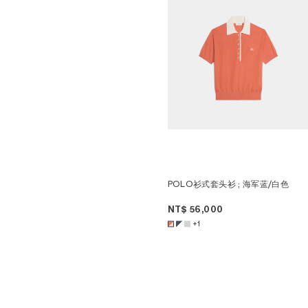
DANIEL JENSEN
DOHA VENDOME
DAVID JEREMIAH
北京
RINDON JOHNSON
CELINE BEIJING SANLITUM
A KASSEN
北京SKP
MEL KENDRICK
CELINE成都遠洋太古里
SHAWN KURUNERU
CELINE大連恒隆廣場
ARTUR LESCHER
CELINE 澳門
ANNE LIBBY
CELINE寧波
MARIE LUND
CELINE HONG KONG IFC
DAVID NASH
CELINE SHANGHAI IFC
NIKA NEELOVA
CELINE上海恒隆廣場
VIRGINIA OVERTON
CELINE SHENZEN MIXC
馬秋莎
CELINE WUHAN HEARTLAND
FAY RAY
66
CAMILLA REYMAN
CELINE大丸京都店
EM ROONEY
CELINE 東京
LEUNORA SALIHU
CELINE 北京
SØREN SEJR
CELINE橫濱SOGO
POLO衫式套头衫
; 海军蓝/白色
DAVINA SEMO
CELINE 曼谷
FLEMISH SCHOOL
CELINE吉隆坡
NT$ 56,000
OSCAR TUAZON
CELINE MANILA GREENBELT
HU XIAYUAN
CELINE新加披
+1
CELINE 墨爾本
CELINE POP-UP女士配飾
CELINE BON MARCHÉ期間限定
店
CELINE男士系列期間限定店
CELINE期間限定店
CELINE SHANGHAI PLAZA 66
MAISON POP-UP