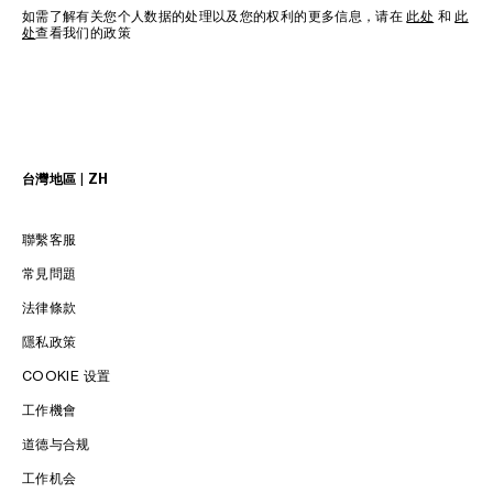
如需了解有关您个人数据的处理以及您的权利的更多信息，请在
此处
和
此
处
查看我们的政策
台灣地區 | ZH
聯繫客服
常見問題
法律條款
隱私政策
COOKIE 设置
工作機會
LANGUAGE / 語言
道德与合规
工作机会
ENGLISH