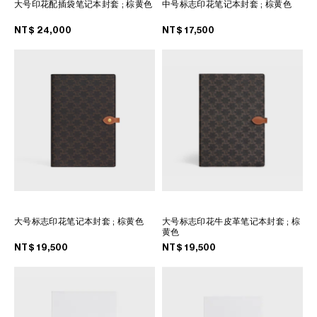
大号印花配插袋笔记本封套
; 棕黄色
中号标志印花笔记本封套
; 棕黄色
菲律賓
南韓
NT$ 24,000
NT$ 17,500
印度
巴基斯坦
新加坡
日本
柬埔寨
泰國
老撾
蒙古
越南
大号标志印花笔记本封套
; 棕黄色
大号标志印花牛皮革笔记本封套
; 棕
中東
黄色
NT$ 19,500
NT$ 19,500
南美洲
非洲