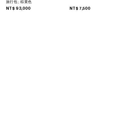
旅行包
; 棕黄色
菲律賓
NT$ 93,000
NT$ 7,500
南韓
印度
巴基斯坦
新加坡
日本
柬埔寨
泰國
老撾
蒙古
越南
中東
南美洲
非洲