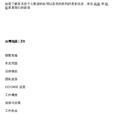
如需了解有关您个人数据的处理以及您的权利的更多信息，请在
此处
和
此
处
查看我们的政策
台灣地區 | ZH
聯繫客服
常見問題
法律條款
隱私政策
COOKIE 设置
工作機會
LANGUAGE / 語言
道德与合规
工作机会
ENGLISH