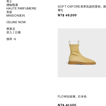
手镯
新品
男士
项链
钱包
禮物甄選
SOFT OXFORD系带高跟芭蕾鞋
; 
服飾
戒指
卡包
HAUTE PARFUMERIE
椭圆形
膏红
手袋
為她甄選
珠宝
零钱包
美妝
圆形
鞋履
為他甄選
瀏覽所有
手拿包
NT$ 49,500
MAISON系列
瀏覽所有
猫眼形
配飾
唇膏
链条包
瀏覽所有
挂饰
面罩式
首飾
润唇膏
瀏覽所有
CELINE NOW
香水
瀏覽所有
TRIOMPHE
几何形
襯衫
太陽眼鏡
美妆配件
蜡烛和家居香氛
香氛配件
瀏覽所有
KNOT 系结系列
长方形
T恤和上衣
斜揹袋
甄選專題
小皮具
沐浴及身体护理
生活藝術
專賣店
瀏覽所有
珍珠
飞行员型
卫衣
托特包
運動鞋
時裝展
INFINITE POSSIBILITIES
文具
登入 / 註冊
瀏覽所有
針織服
旅行包
樂福鞋
腰帶
ART PROJECT
MEN’S AUTOMNE/HIVER
MEN'S PRINTEMPS/ÉTÉ
瀏覽所有
牛仔服飾
背包
系带鞋
丝巾和围巾
耳环
STORE ARCHITECTURE
2026
2027 SHOW​
BANKS VIOLETTE
搜尋
长裤
迷你手袋
靴子
帽子
手镯
长方形
AUTOMNE 2026
HIVER 2026
DAVID ADAMO
巴黎 DUPHOT
西装
凉鞋
其他配饰
項鍊
圆形
錢包
ÉTÉ CELINE
ÉTÉ 2026
CHARLES ARNOLDI
巴黎 GRENELLE
大衣
戒指
飞行员型
卡包
ÉTÉ 2026
PRINTEMPS 2026
JAMES BALMFORTH
巴黎 MONTAIGNE
TRIOMPHE CANVAS標誌印花
夹克外套
挂饰
面罩式
零钱包
LEILAH BABIRYE
PARIS SAINT-HONORE
LUGGAGE
皮革
TECH飾品
KATINKA BOCK
巴黎 HAUTE PARMURERIE
TAKE AWAY
PALOMA BOSQUÊ
CELINE LE BON MARCHE
CELINE PADDED
ELAINE CAMERON-WEIR
HAUTE PARFUMERIE
JOSE DAVILA
PARIS GALERIES LAFAYETTE
GEORGIA DICKIE
倫敦 BOND STREET
ASGER DYBVAD LARSEN
倫敦 103 MOUNT STREET
ROCHELLE FEINSTEIN
馬德里
KIRA FREIJE
MILAN SANTO SPIRITO
LUISA GARDINI
洛杉磯 RODEO
PAUL GEES
紐約 MADISON
INDRIKIS GELZIS
CELINE 紐約 SOHO
LUKAS GERONIMAS
CELINE SANTA CLARA
FLOW拉链靴
; 石米色
ROCHELLE GOLDBERG
VALLEY FAIR
CHARLES HARLAN
多倫多YORKDALE
NT$ 45,500