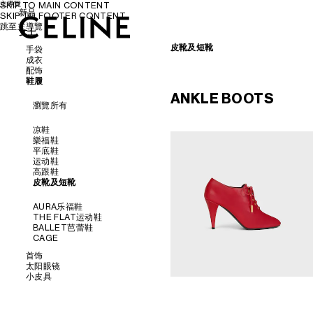
主導覽
SKIP TO MAIN CONTENT
新品
SKIP TO FOOTER CONTENT
跳至主導覽
女士
女士
男士
皮靴及短靴
手袋
成衣
配饰
瀏覽所有
鞋履
瀏覽所有
瀏覽所有
ANKLE BOOTS
新品
瀏覽所有
衬衫及上衣
连衣裙及半裙
皮带
斜挎包
长裤
丝巾和围巾
凉鞋
肩背包
牛仔裤
帽子
樂福鞋
PANIER草编包
T恤及卫衣
发饰
平底鞋
托特包
半身裙
手套
运动鞋
水桶包
丹宁
高跟鞋
晚装包
针织衫
皮靴及短靴
迷你手袋
西装及夹克
配飾
大衣
AURA乐福鞋
泳装
THE FLAT运动鞋
SOFT TRIOMPHE
皮革
BALLET芭蕾鞋
TRIOMPHE
CAGE
TRIOMPHE FRAME
TRIOMPHE CANVAS標誌印花
首饰
NINO
太阳眼镜
LUGGAGE
小皮具
瀏覽所有
TRIO FLAP
瀏覽所有
瀏覽所有
耳环