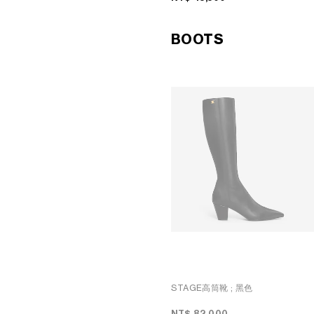
DANIEL JENSEN
DOHA VENDOME
DAVID JEREMIAH
北京
RINDON JOHNSON
CELINE BEIJING SANLITUM
A KASSEN
北京SKP
BOOTS
MEL KENDRICK
CELINE成都遠洋太古里
SHAWN KURUNERU
CELINE大連恒隆廣場
ARTUR LESCHER
CELINE 澳門
ANNE LIBBY
CELINE寧波
MARIE LUND
CELINE HONG KONG IFC
DAVID NASH
CELINE SHANGHAI IFC
NIKA NEELOVA
CELINE上海恒隆廣場
VIRGINIA OVERTON
CELINE SHENZEN MIXC
馬秋莎
CELINE WUHAN HEARTLAND
FAY RAY
66
CAMILLA REYMAN
CELINE大丸京都店
EM ROONEY
CELINE 東京
LEUNORA SALIHU
CELINE 北京
SØREN SEJR
CELINE橫濱SOGO
DAVINA SEMO
CELINE 曼谷
FLEMISH SCHOOL
CELINE吉隆坡
OSCAR TUAZON
CELINE MANILA GREENBELT
HU XIAYUAN
CELINE新加披
CELINE 墨爾本
CELINE POP-UP女士配飾
CELINE BON MARCHÉ期間限定
店
CELINE男士系列期間限定店
CELINE期間限定店
STAGE高筒靴
; 黑色
CELINE SHANGHAI PLAZA 66
MAISON POP-UP
NT$ 82,000