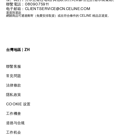
聯繫電話：0809075911
电子邮箱：CLIENTSERVICE@CN.CELINE.COM
退貨與退款
網購商品可通過郵寄（免費安排取貨）或在符合條件的 CELINE 精品店退貨。
台灣地區 | ZH
聯繫客服
常見問題
法律條款
隱私政策
COOKIE 设置
工作機會
道德与合规
LANGUAGE / 語言
工作机会
ENGLISH