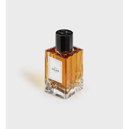
菲律賓
南韓
印度
巴基斯坦
新加坡
日本
柬埔寨
泰國
老撾
蒙古
越南
中東
南美洲
非洲